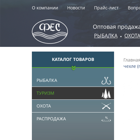
О компании
Новости
Прайс-лист
Вопро
Оптовая продажа
РЫБАЛКА
ОХОТ
•
КАТАЛОГ ТОВАРОВ
Главна
чехле (r
РЫБАЛКА
ТУРИЗМ
ОХОТА
РАСПРОДАЖА