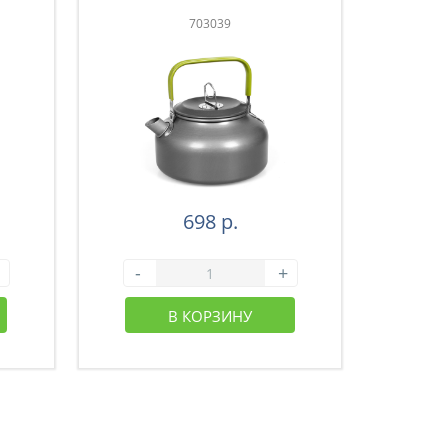
703039
698 р.
-
+
-
В КОРЗИНУ