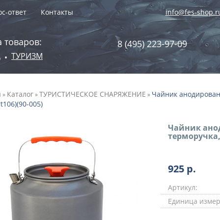
с-ответ
Контакты
info@fes-shop.r
 товаров:
8 (495) 223-97-09
А
ТУРИЗМ
•
я
Каталог
ТУРИСТИЧЕСКОЕ СНАРЯЖЕНИЕ
Чайник анодированн
»
»
»
t106)(90-005)
Чайник анод
терморучка,
925
р.
Артикул:
Единица измер