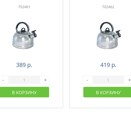
702461
702462
389 р.
419 р.
-
+
-
+
В КОРЗИНУ
В КОРЗИНУ