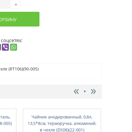
+
КОРЗИНУ
 соцсетях:
ле (RT106)(90-005)
сталь,
Чайник анодированный, 0,8л,
Чайник
8-005)
13,5*8см, терморучка, алюминий,
15*8см, 
в чехле (DS08)(22-001)
чех