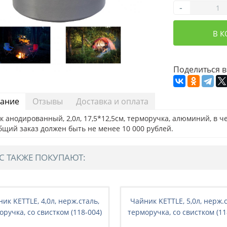
-
В 
Поделиться в
ание
Отзывы
Доставка и оплата
 анодированный, 2,0л, 17,5*12,5см, терморучка, алюминий, в чех
бщий заказ должен быть не менее 10 000 рублей.
С ТАКЖЕ ПОКУПАЮТ:
ик KETTLE, 4,0л, нерж.сталь,
Чайник KETTLE, 5,0л, нерж.
оручка, со свистком (118-004)
терморучка, со свистком (11