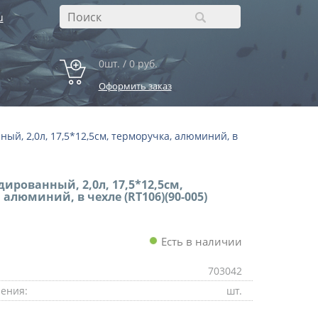
u
0шт. / 0 руб.
Оформить заказ
ый, 2,0л, 17,5*12,5см, терморучка, алюминий, в
ированный, 2,0л, 17,5*12,5см,
 алюминий, в чехле (RT106)(90-005)
Есть в наличии
703042
ения:
шт.