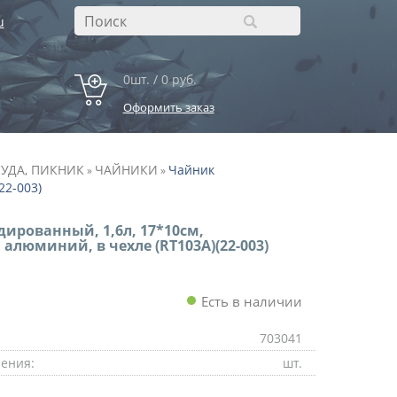
u
0шт. / 0 руб.
Оформить заказ
УДА, ПИКНИК
ЧАЙНИКИ
Чайник
»
»
22-003)
ированный, 1,6л, 17*10см,
 алюминий, в чехле (RT103A)(22-003)
Есть в наличии
703041
ения:
шт.