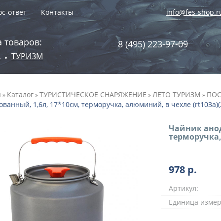
с-ответ
Контакты
info@fes-shop.r
 товаров:
8 (495) 223-97-09
А
ТУРИЗМ
•
я
Каталог
ТУРИСТИЧЕСКОЕ СНАРЯЖЕНИЕ
ЛЕТО ТУРИЗМ
ПОС
»
»
»
»
ванный, 1,6л, 17*10см, терморучка, алюминий, в чехле (rt103a)(
Чайник анод
терморучка,
978
р.
Артикул:
Единица измер