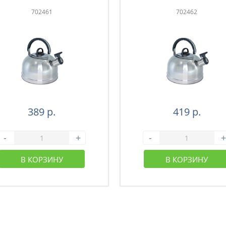
702461
702462
389 р.
419 р.
-
+
-
+
В КОРЗИНУ
В КОРЗИНУ