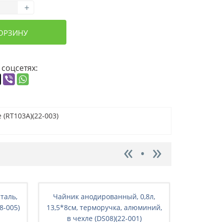
+
КОРЗИНУ
 соцсетях:
(RT103A)(22-003)
сталь,
Чайник анодированный, 0,8л,
Чайник
8-005)
13,5*8см, терморучка, алюминий,
15*8см, 
в чехле (DS08)(22-001)
чех