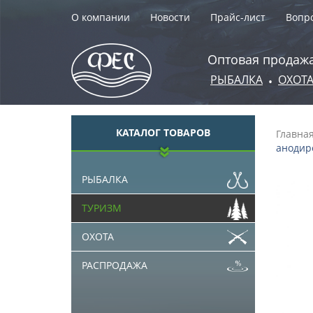
О компании
Новости
Прайс-лист
Вопро
Оптовая продажа
РЫБАЛКА
ОХОТ
•
КАТАЛОГ ТОВАРОВ
Главна
анодиро
РЫБАЛКА
ТУРИЗМ
ОХОТА
РАСПРОДАЖА