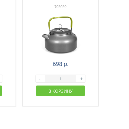
703039
698 р.
-
+
-
В КОРЗИНУ