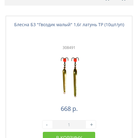
Блесна Б3 "Гвоздик малый" 1,6г латунь ТР (10шт/уп)
308491
668 р.
-
+
В КОРЗИНУ