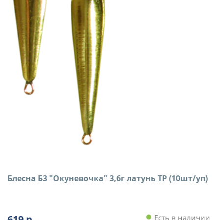
Блесна Б3 "Окуневочка" 3,6г латунь ТР (10шт/уп)
619
р.
Есть в наличии