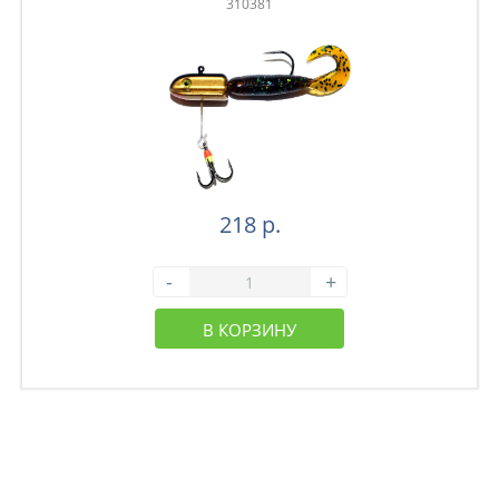
310381
218 р.
-
+
В КОРЗИНУ