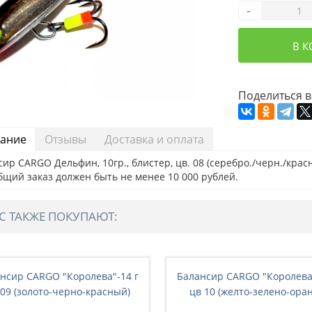
-
В 
Поделиться в
ание
Отзывы
Доставка и оплата
ир CARGO Дельфин, 10гр., блистер, цв. 08 (серебро./черн./красн
бщий заказ должен быть не менее 10 000 рублей.
С ТАКЖЕ ПОКУПАЮТ:
нсир CARGO "Королева"-14 г
Балансир CARGO "Королева"
 09 (золото-черно-красный)
цв 10 (желто-зелено-оран