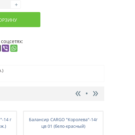
+
КОРЗИНУ
 соцсетях:
.)
-14 г
Балансир CARGO "Королева"-14г
Балансир
ж.)
цв 01 (бело-красный)
цв 