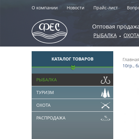
О компании
Новости
Прайс-лист
Вопро
Оптовая продажа
РЫБАЛКА
ОХОТ
•
КАТАЛОГ ТОВАРОВ
Главна
10гр., 
РЫБАЛКА
ТУРИЗМ
ОХОТА
РАСПРОДАЖА