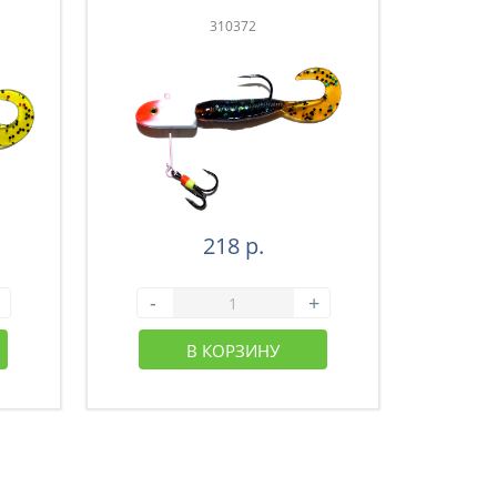
310372
218 р.
-
+
-
В КОРЗИНУ