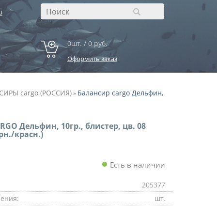
u
0шт. / 0 руб.
Оформить заказ
ИРЫ cargo (РОССИЯ)
Балансир cargo Дельфин,
»
RGO Дельфин, 10гр., блистер, цв. 08
рн./красн.)
Есть в наличии
205377
ения:
шт.