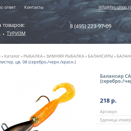
с-ответ
Контакты
info@fes-shop.r
 товаров:
8 (495) 223-97-09
А
ТУРИЗМ
•
я
Каталог
РЫБАЛКА
ЗИМНЯЯ РЫБАЛКА
БАЛАНСИРЫ
БАЛАНС
»
»
»
»
»
блистер, цв. 08 (серебро./черн./красн.)
Балансир CA
(серебро./че
218
р.
Артикул:
Единица измер