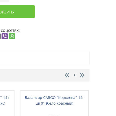
КОРЗИНУ
 соцсетях:
-14 г
Балансир CARGO "Королева"-14г
Балансир
ж.)
цв 01 (бело-красный)
цв 