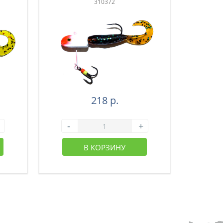
310372
218 р.
-
+
-
В КОРЗИНУ