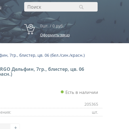
u
0шт. / 0 руб.
Оформить заказ
н, 7гр., блистер, цв. 06 (бел./син./красн.)
RGO Дельфин, 7гр., блистер, цв. 06
расн.)
Есть в наличии
205365
ения:
шт.
+