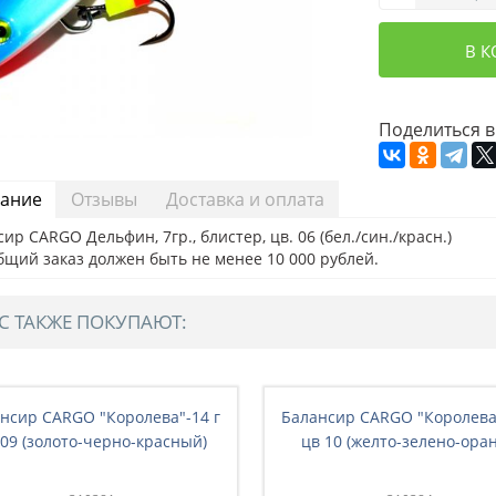
В 
Поделиться в
ание
Отзывы
Доставка и оплата
ир CARGO Дельфин, 7гр., блистер, цв. 06 (бел./син./красн.)
бщий заказ должен быть не менее 10 000 рублей.
С ТАКЖЕ ПОКУПАЮТ:
нсир CARGO "Королева"-14 г
Балансир CARGO "Королева"
 09 (золото-черно-красный)
цв 10 (желто-зелено-оран