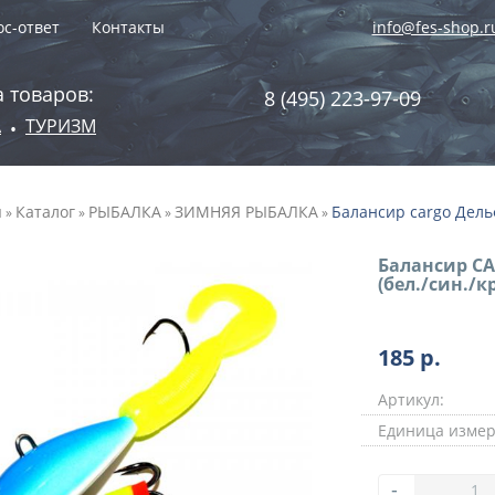
с-ответ
Контакты
info@fes-shop.r
 товаров:
8 (495) 223-97-09
А
ТУРИЗМ
•
я
Каталог
РЫБАЛКА
ЗИМНЯЯ РЫБАЛКА
Балансир cargo Дельфи
»
»
»
»
Балансир CA
(бел./син./к
185
р.
Артикул:
Единица измер
-