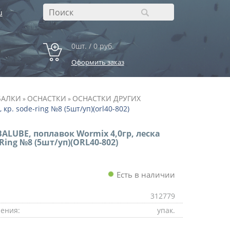
u
0шт. / 0 руб.
Оформить заказ
БАЛКИ
ОСНАСТКИ
ОСНАСТКИ ДРУГИХ
»
»
 кр. sode-ring №8 (5шт/уп)(orl40-802)
BALUBE, поплавок Wormix 4,0гр, леска
-Ring №8 (5шт/уп)(ORL40-802)
Есть в наличии
312779
ения:
упак.