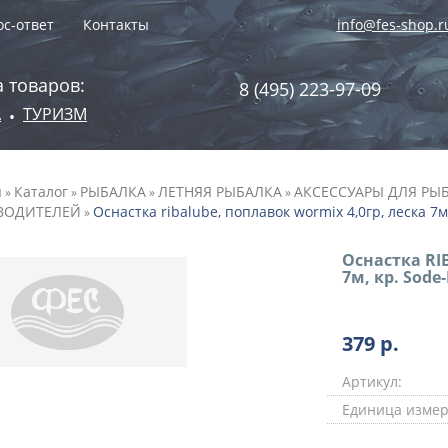
с-ответ
Контакты
info@fes-shop.r
 товаров:
8 (495) 223-97-09
А
ТУРИЗМ
•
я
Каталог
РЫБАЛКА
ЛЕТНЯЯ РЫБАЛКА
АКСЕССУАРЫ ДЛЯ РЫ
»
»
»
»
ВОДИТЕЛЕЙ
Оснастка ribalube, поплавок wormix 4,0гр, леска 7м,
»
Оснастка RI
7м, кр. Sode
379
р.
Артикул:
Единица измер