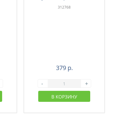
312768
379 р.
-
+
-
В КОРЗИНУ