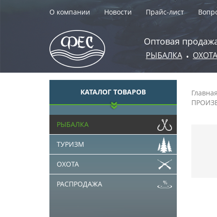
О компании
Новости
Прайс-лист
Вопро
Оптовая продажа
РЫБАЛКА
ОХОТ
•
КАТАЛОГ ТОВАРОВ
Главна
ПРОИЗ
РЫБАЛКА
ТУРИЗМ
ОХОТА
РАСПРОДАЖА