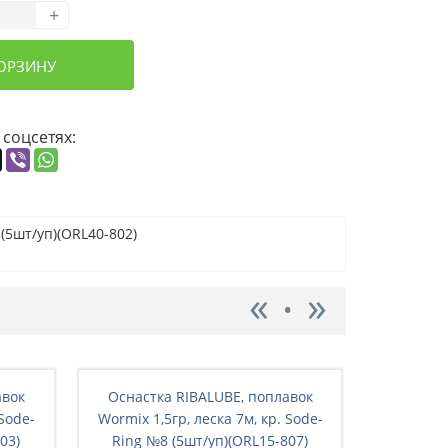
+
КОРЗИНУ
 соцсетях:
 (5шт/уп)(ORL40-802)
авок
Оснастка RIBALUBE, поплавок
Оснаст
 Sode-
Wormix 1,5гр, леска 7м, кр. Sode-
Wormix 2,
03)
Ring №8 (5шт/уп)(ORL15-807)
Ring №