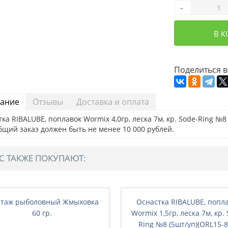
-
В 
Поделиться в
ание
Отзывы
Доставка и оплата
ка RIBALUBE, поплавок Wormix 4,0гр, леска 7м, кр. Sode-Ring №8
бщий заказ должен быть не менее 10 000 рублей.
С ТАКЖЕ ПОКУПАЮТ:
таж рыболовный Жмыховка
Оснастка RIBALUBE, попл
60 гр.
Wormix 1,5гр, леска 7м, кр.
Ring №8 (5шт/уп)(ORL15-8