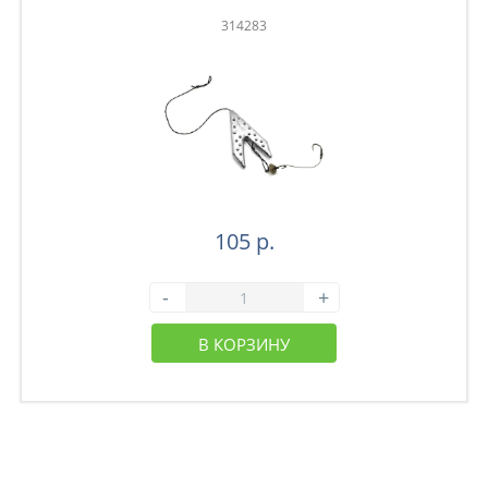
314283
105 р.
-
+
В КОРЗИНУ