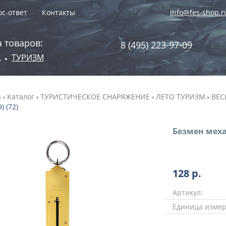
с-ответ
Контакты
info@fes-shop.r
 товаров:
8 (495) 223-97-09
А
ТУРИЗМ
•
я
Каталог
ТУРИСТИЧЕСКОЕ СНАРЯЖЕНИЕ
ЛЕТО ТУРИЗМ
ВЕС
»
»
»
»
) (72)
Безмен механ
128
р.
Артикул:
Единица измер