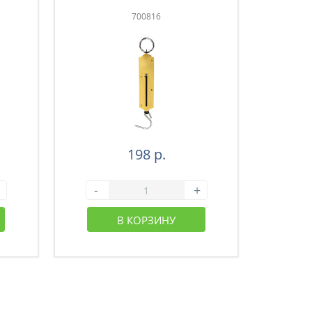
700816
198 р.
-
+
-
В КОРЗИНУ