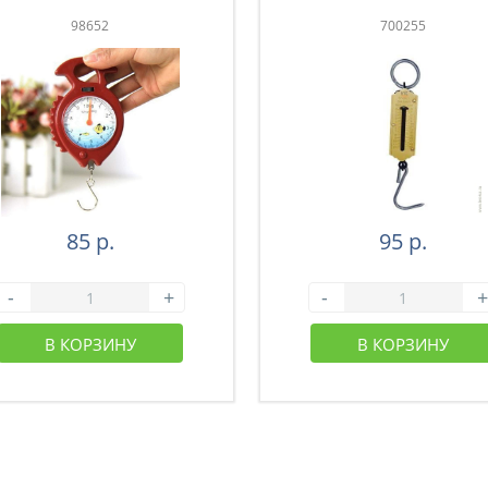
98652
700255
85 р.
95 р.
-
+
-
+
В КОРЗИНУ
В КОРЗИНУ