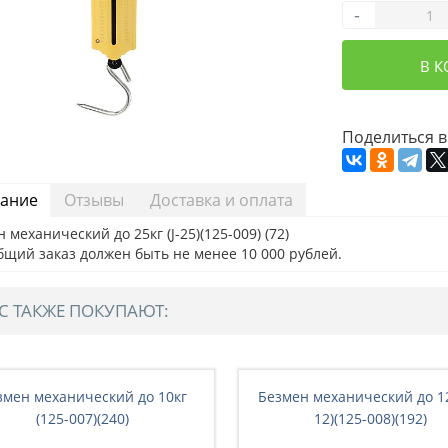
-
В 
Поделиться в
ание
Отзывы
Доставка и оплата
 механический до 25кг (J-25)(125-009) (72)
бщий заказ должен быть не менее 10 000 рублей.
С ТАКЖЕ ПОКУПАЮТ:
змен механический до 10кг
Безмен механический до 12к
(125-007)(240)
12)(125-008)(192)