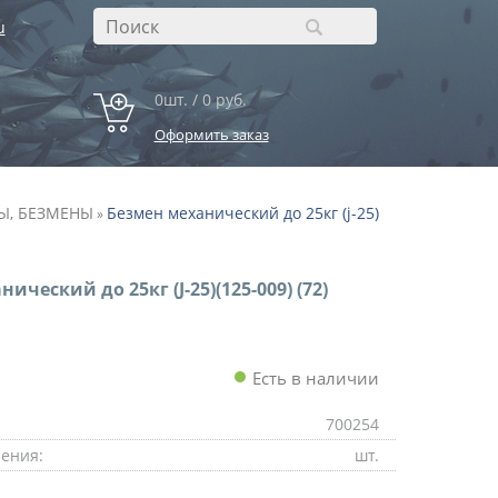
u
0шт. / 0 руб.
Оформить заказ
Ы, БЕЗМЕНЫ
Безмен механический до 25кг (j-25)
»
ический до 25кг (J-25)(125-009) (72)
Есть в наличии
700254
ения:
шт.