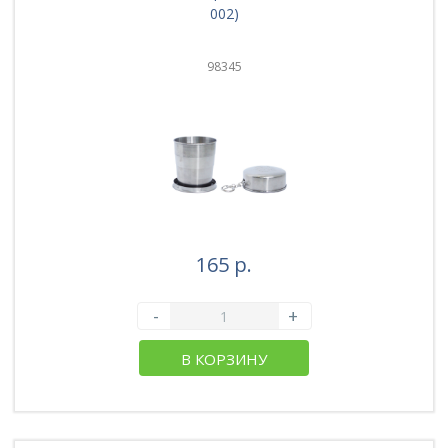
002)
98345
165 р.
-
+
В КОРЗИНУ