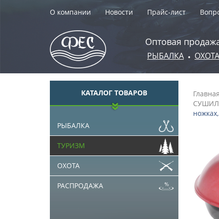
О компании
Новости
Прайс-лист
Вопро
Оптовая продажа
РЫБАЛКА
ОХОТ
•
КАТАЛОГ ТОВАРОВ
Главна
СУШИЛ
ножках,
РЫБАЛКА
ТУРИЗМ
ОХОТА
РАСПРОДАЖА