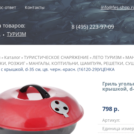
с-ответ
Контакты
info@fes-shop.r
 товаров:
8 (495) 223-97-09
А
ТУРИЗМ
•
я
Каталог
ТУРИСТИЧЕСКОЕ СНАРЯЖЕНИЕ
ЛЕТО ТУРИЗМ
МАН
»
»
»
»
КИ, РОЗЖИГ
МАНГАЛЫ, КОПТИЛЬНИ, ШАМПУРА, РЕШЕТКИ, СУ
»
 с крышкой, d-35 см, цв. черн.-красн. (16120-29)УЦЕНКА
Гриль уголь
крышкой, d-3
798
р.
Артикул:
Единица измер