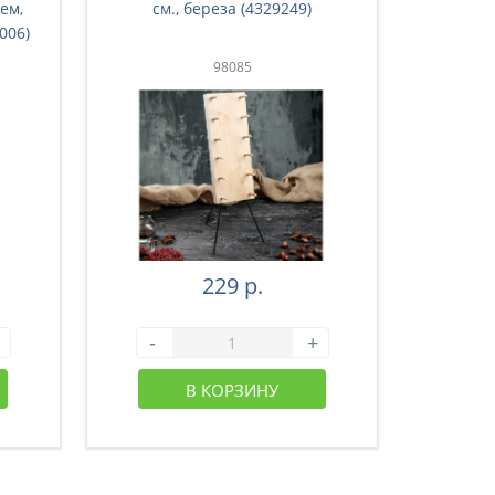
ем,
см., береза (4329249)
мяса ,
006)
чабрец
98085
229 р.
-
+
-
В КОРЗИНУ