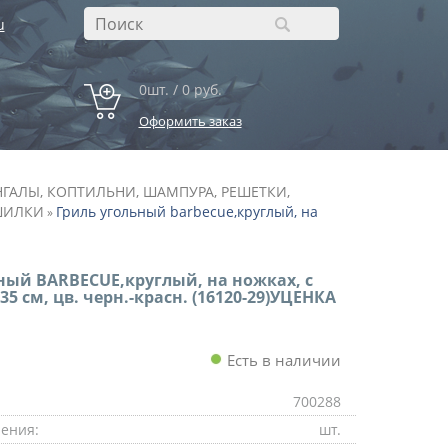
u
0шт. / 0 руб.
Оформить заказ
ГАЛЫ, КОПТИЛЬНИ, ШАМПУРА, РЕШЕТКИ,
ШИЛКИ
Гриль угольный barbecue,круглый, на
»
ный BARBECUE,круглый, на ножках, с
5 см, цв. черн.-красн. (16120-29)УЦЕНКА
Есть в наличии
700288
ения:
шт.