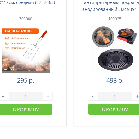
0*12см, средняя (2747665)
антипригарным покрыти
анодированный, 32см (91-
703080
100925
295 р.
498 р.
-
+
-
+
В КОРЗИНУ
В КОРЗИНУ