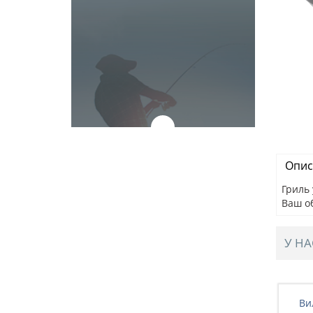
Опис
Гриль 
Ваш о
У НА
1 "УГОЛОК"
Щетка для чистки гриля 45см, на
Ви