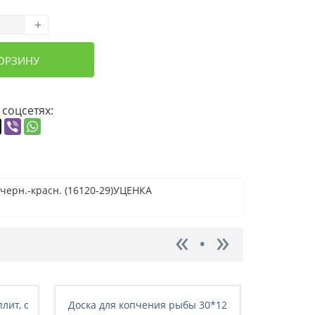
+
КОРЗИНУ
 соцсетях:
 черн.-красн. (16120-29)УЦЕНКА
лит, с
Доска для копчения рыбы 30*12
Коптильн