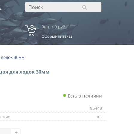
u
0шт. / 0 руб.
Оформить заказ
 лодок 30мм
щая для лодок 30мм
Есть в наличии
95448
ения:
шт.
+