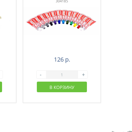
304185
126 р.
-
+
-
В КОРЗИНУ