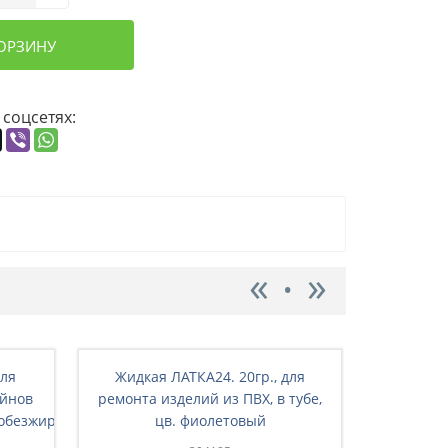
КОРЗИНУ
 соцсетях:
для
Жидкая ЛАТКА24. 20гр., для
Жидкая
ейнов
ремонта изделий из ПВХ, в тубе,
ремонта 
обезжирив.,кисть)
цв. фиолетовый