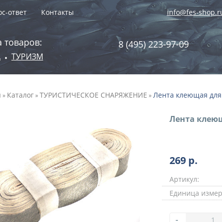
с-ответ
Контакты
info@fes-shop.r
 товаров:
8 (495) 223-97-09
А
ТУРИЗМ
•
я
Каталог
ТУРИСТИЧЕСКОЕ СНАРЯЖЕНИЕ
Лента клеющая для
»
»
»
Лента клею
269
р.
Артикул:
Единица измер
-