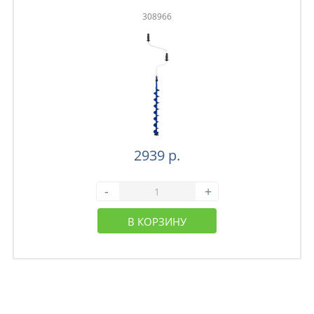
308966
2939 р.
-
+
В КОРЗИНУ