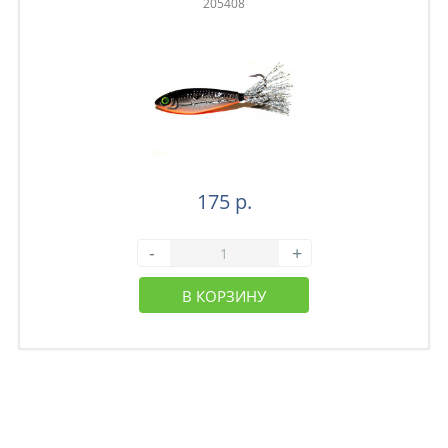
205408
175 р.
-
+
В КОРЗИНУ