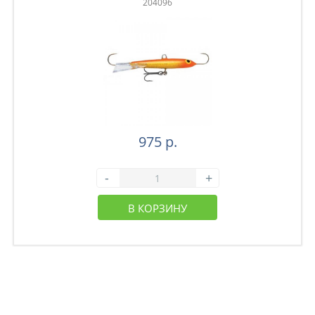
204096
975 р.
-
+
В КОРЗИНУ