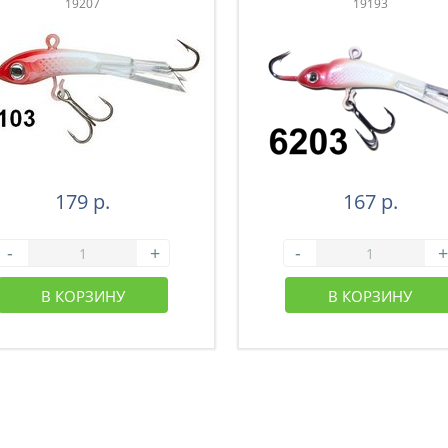
19207
19193
179 р.
167 р.
-
+
-
+
В КОРЗИНУ
В КОРЗИНУ