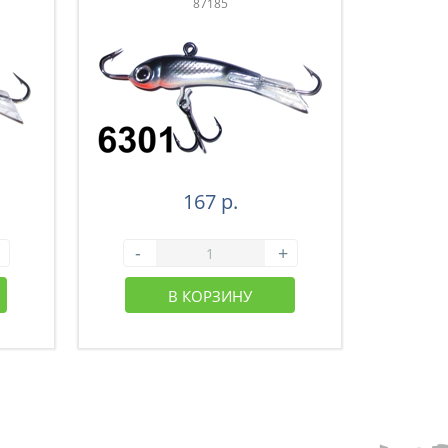
87185
167 р.
-
+
-
В КОРЗИНУ