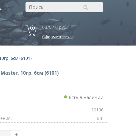
u
0шт. / 0 руб.
Оформить заказ
10гр, 6см (6101)
Master, 10гр, 6см (6101)
Есть в наличии
19196
ения:
шт.
+