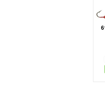
87179
167 р.
+
-
+
В КОРЗИНУ