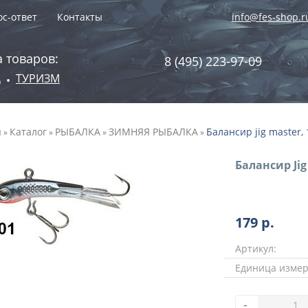
с-ответ
Контакты
info@fes-shop.r
 товаров:
8 (495) 223-97-09
А
ТУРИЗМ
•
я
Каталог
РЫБАЛКА
ЗИМНЯЯ РЫБАЛКА
Балансир jig master, 
»
»
»
»
Балансир Jig 
179
р.
Артикул:
Единица измер
-