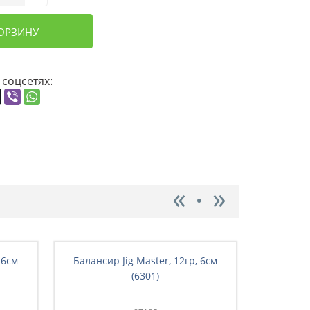
КОРЗИНУ
 соцсетях:
 6см
Балансир Jig Master, 12гр, 6см
Баланси
(6301)