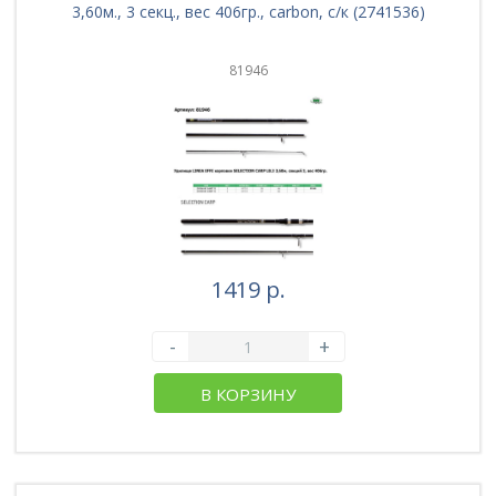
3,60м., 3 секц., вес 406гр., carbon, с/к (2741536)
81946
1419 р.
-
+
В КОРЗИНУ