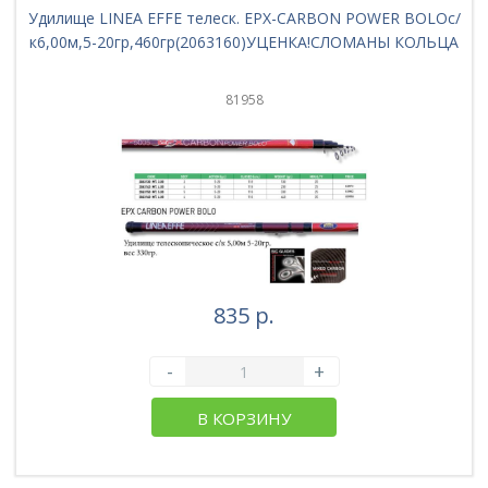
Удилище LINEA EFFE телеск. EPX-CARBON POWER BOLOс/
к6,00м,5-20гр,460гр(2063160)УЦЕНКА!СЛОМАНЫ КОЛЬЦА
81958
835 р.
-
+
В КОРЗИНУ