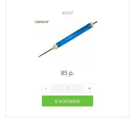
85727
85 р.
-
+
В КОРЗИНУ