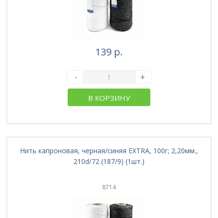
139 р.
-
+
В КОРЗИНУ
Нить капроновая, черная/синяя EXTRA, 100г; 2,20мм.,
210d/72 (187/9) (1шт.)
8714