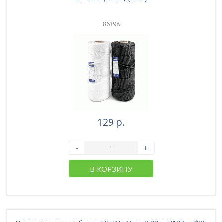
86398
129 р.
-
+
В КОРЗИНУ