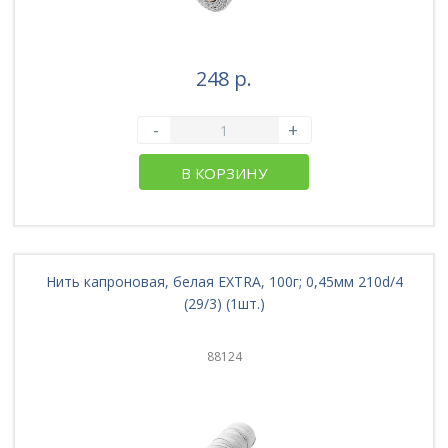
248 р.
-
+
В КОРЗИНУ
Нить капроновая, белая EXTRA, 100г; 0,45мм 210d/4
(29/3) (1шт.)
88124