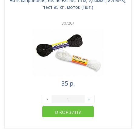
Нить капроновая, белая EXTRA, 15 м, 2,00мм (187tex*8),
тест 85 кг., моток (1шт.)
307207
35 р.
-
+
В КОРЗИНУ