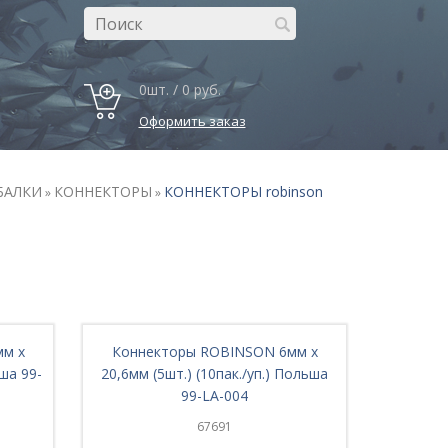
0шт. / 0 руб.
Оформить заказ
БАЛКИ
КОННЕКТОРЫ
КОННЕКТОРЫ robinson
»
»
мм х
Коннекторы ROBINSON 6мм х
ьша 99-
20,6мм (5шт.) (10пак./уп.) Польша
99-LA-004
67691