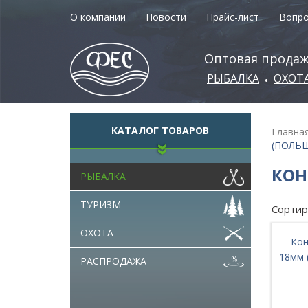
О компании
Новости
Прайс-лист
Вопро
Оптовая продаж
РЫБАЛКА
ОХОТ
•
КАТАЛОГ ТОВАРОВ
Главна
(ПОЛЬ
КОН
РЫБАЛКА
ТУРИЗМ
Сортир
ОХОТА
Кон
18мм (
РАСПРОДАЖА