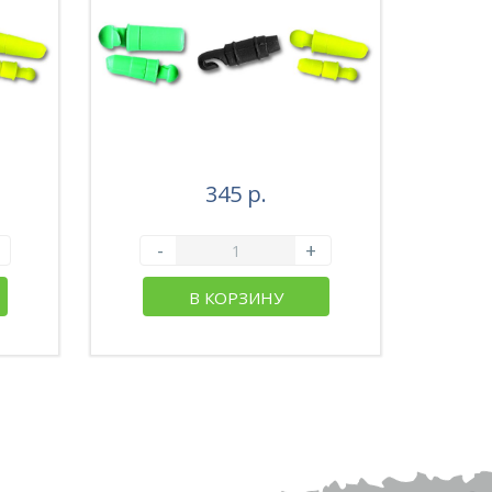
345 р.
-
+
В КОРЗИНУ