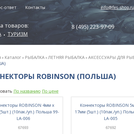
с-ответ
Контакты
info@fes-shop.ru
а товаров:
8 (495) 223-97-09
А
ТУРИЗМ
•
я
Каталог
РЫБАЛКА
ЛЕТНЯЯ РЫБАЛКА
АКСЕССУАРЫ ДЛЯ РЫ
»
»
»
»
ША)
НЕКТОРЫ ROBINSON (ПОЛЬША)
овать
По названию
По цене
некторы ROBINSON 4мм х
Коннекторы ROBINSON 5
5шт.) (10пак./уп.) Польша 99-
17мм (5шт.) (10пак./уп.) Пол
LA-006
LA-005
67693
67692