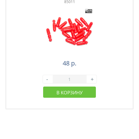
85011
48 р.
-
+
В КОРЗИНУ