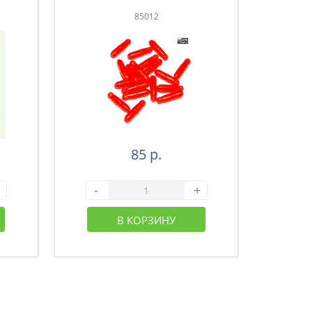
85012
85 р.
-
+
-
В КОРЗИНУ