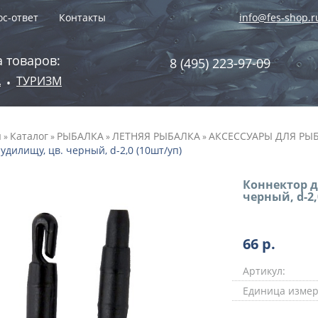
с-ответ
Контакты
info@fes-shop.r
 товаров:
8 (495) 223-97-09
А
ТУРИЗМ
•
я
Каталог
РЫБАЛКА
ЛЕТНЯЯ РЫБАЛКА
АКСЕССУАРЫ ДЛЯ РЫ
»
»
»
»
 удилищу, цв. черный, d-2,0 (10шт/уп)
Коннектор д
черный, d-2,
66
р.
Артикул:
Единица измер