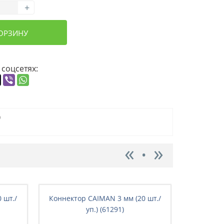
+
КОРЗИНУ
 соцсетях:
)
 шт./
Коннектор CAIMAN 3 мм (20 шт./
Коннекто
уп.) (61291)