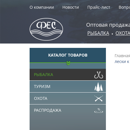
О компании
Новости
Прайс-лист
Вопро
Оптовая продажа
РЫБАЛКА
ОХОТ
•
КАТАЛОГ ТОВАРОВ
Главна
лески к
РЫБАЛКА
ТУРИЗМ
ОХОТА
РАСПРОДАЖА