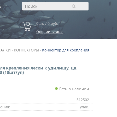
u
0шт. / 0 руб.
Оформить заказ
БАЛКИ
КОННЕКТОРЫ
Коннектор для крепления
»
»
ля крепления лески к удилищу, цв.
0 (10шт/уп)
Есть в наличии
312502
ения:
упак.