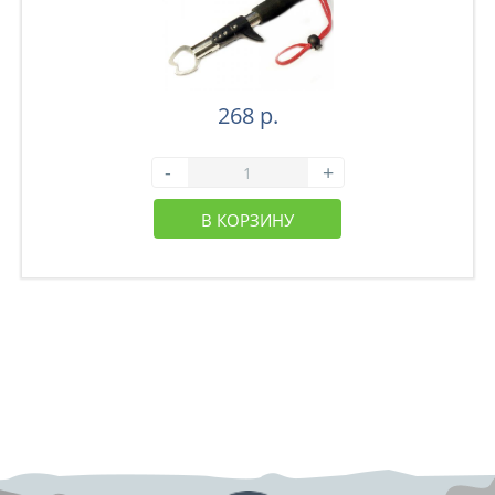
268 р.
-
+
В КОРЗИНУ