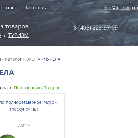
с-ответ
Контакты
info@fes-shop.ru
а товаров:
8 (495) 223-97-09
А
ТУРИЗМ
•
я
Каталог
ОХОТА
ЧУЧЕЛА
»
»
»
ЕЛА
овать
По названию
По цене
ло полноразмерное, Чирок-
трескунок, шт
303117